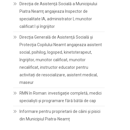
Direcţia de Asistenţă Socială a Municipiului
Piatra Neamţ angajeaza Inspector de
specialitate IA, administrator I, muncitor
calificat I și îngrijitor
Direcţia Generală de Asistenţă Socială şi
Protecţia Copilului Neamt angajeaza asistent
social, psihilog, logoped, kinetoterapeut,
îngrijitor, muncitor calificat, muncitor
necalificat, instructor educator pentru
activitați de resocializare, asistent medical,
maseur
RMN în Roman: investigație completă, medici
specialiști și programare fără bătăi de cap
Informare pentru proprietarii de câini și pisici
din Municipiul Piatra-Neamț