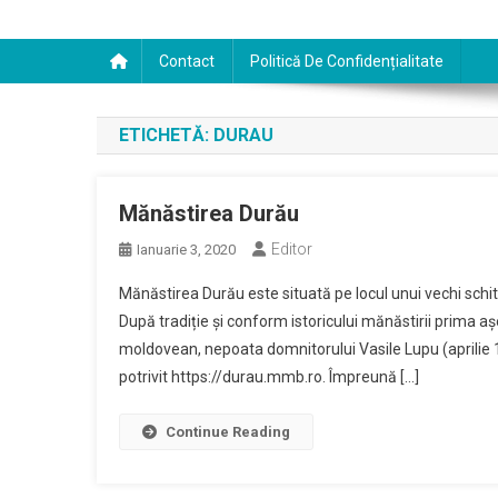
Contact
Politică De Confidențialitate
ETICHETĂ:
DURAU
Mănăstirea Durău
Editor
Ianuarie 3, 2020
Mănăstirea Durău este situată pe locul unui vechi schit d
După tradiție și conform istoricului mănăstirii prima a
moldovean, nepoata domnitorului Vasile Lupu (aprilie 1
potrivit https://durau.mmb.ro. Împreună […]
Continue Reading