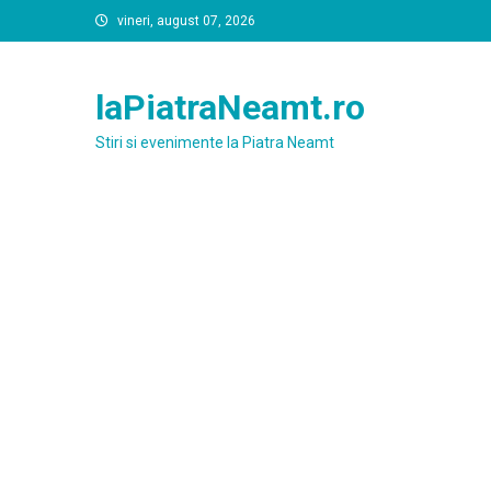
Skip
vineri, august 07, 2026
to
content
laPiatraNeamt.ro
Stiri si evenimente la Piatra Neamt