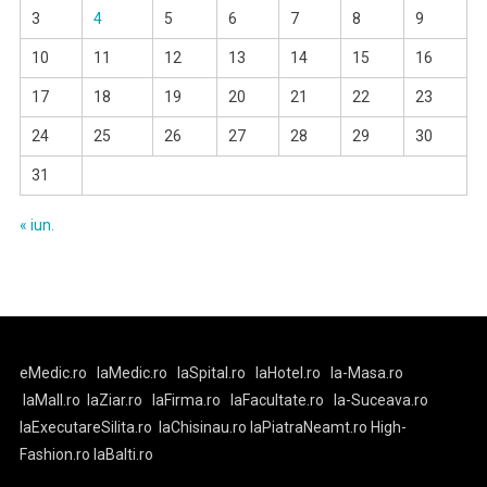
3
4
5
6
7
8
9
10
11
12
13
14
15
16
17
18
19
20
21
22
23
24
25
26
27
28
29
30
31
« iun.
eMedic.ro
laMedic.ro
laSpital.ro
laHotel.ro
la-Masa.ro
laMall.ro
laZiar.ro
laFirma.ro
laFacultate.ro
la-Suceava.ro
laExecutareSilita.ro
laChisinau.ro
laPiatraNeamt.ro
High-
Fashion.ro
laBalti.ro