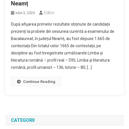
Neamț
Editor
Iulie 3, 2020
După afișarea primelor rezultate obținute de candidații
prezenți la probele din sesiunea curentă a examenului de
Bacalaureat, în județul Neamț, au fost depuse 1.665 de
contestații.Din totalul celor 1665 de contestații, pe
discipline au fost înregistrate următoarele:Limba și
literatura română – profil real – 595; Limba și literatura
română, profil umanist – 136; Istorie – 80; […]
Continue Reading
CATEGORII