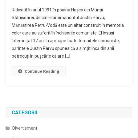
Ridicată în anul 1991 în poiana Hașca din Munții
Stănișoarei, de către arhimandritul Justin Pârvu,
Mănăstirea Petru-Vodă este un altar construit în memoria
celor care au suferit în închisorile comuniste. El însuși
întemnițat 17 ani în aproape toate temnițele comuniste,
părintele Justin Pârvu spunea că a simțit încă din anii
petrecuți în pușcărie că are […]
Continue Reading
CATEGORII
Divertisment