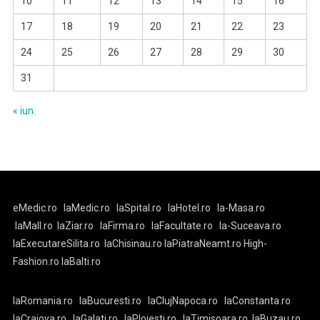
10
11
12
13
14
15
16
17
18
19
20
21
22
23
24
25
26
27
28
29
30
31
« iun.
eMedic.ro
laMedic.ro
laSpital.ro
laHotel.ro
la-Masa.ro
laMall.ro
laZiar.ro
laFirma.ro
laFacultate.ro
la-Suceava.ro
laExecutareSilita.ro
laChisinau.ro
laPiatraNeamt.ro
High-
Fashion.ro
laBalti.ro
laRomania.ro
laBucuresti.ro
laClujNapoca.ro
laConstanta.ro
laCraiova.ro
laGalati.ro
laPloiesti.ro
laTimisoara.ro
laBuzau.ro