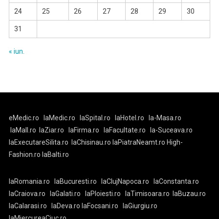
24
25
26
27
28
29
30
31
« iun.
eMedic.ro
laMedic.ro
laSpital.ro
laHotel.ro
la-Masa.ro
laMall.ro
laZiar.ro
laFirma.ro
laFacultate.ro
la-Suceava.ro
laExecutareSilita.ro
laChisinau.ro
laPiatraNeamt.ro
High-
Fashion.ro
laBalti.ro
laRomania.ro
laBucuresti.ro
laClujNapoca.ro
laConstanta.ro
laCraiova.ro
laGalati.ro
laPloiesti.ro
laTimisoara.ro
laBuzau.ro
laCalarasi.ro
laDeva.ro
laFocsani.ro
laGiurgiu.ro
laMiercureaCiuc.ro