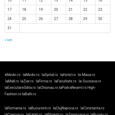
10
11
12
13
14
15
16
17
18
19
20
21
22
23
24
25
26
27
28
29
30
31
« iun.
eMedic.ro
laMedic.ro
laSpital.ro
laHotel.ro
la-Masa.ro
laMall.ro
laZiar.ro
laFirma.ro
laFacultate.ro
la-Suceava.ro
laExecutareSilita.ro
laChisinau.ro
laPiatraNeamt.ro
High-
Fashion.ro
laBalti.ro
laRomania.ro
laBucuresti.ro
laClujNapoca.ro
laConstanta.ro
laCraiova.ro
laGalati.ro
laPloiesti.ro
laTimisoara.ro
laBuzau.ro