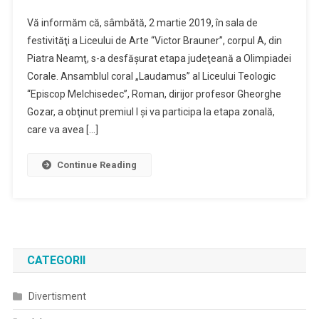
Vă informăm că, sâmbătă, 2 martie 2019, în sala de
festivităţi a Liceului de Arte “Victor Brauner”, corpul A, din
Piatra Neamţ, s-a desfăşurat etapa judeţeană a Olimpiadei
Corale. Ansamblul coral „Laudamus” al Liceului Teologic
“Episcop Melchisedec”, Roman, dirijor profesor Gheorghe
Gozar, a obţinut premiul I şi va participa la etapa zonală,
care va avea […]
Continue Reading
CATEGORII
Divertisment