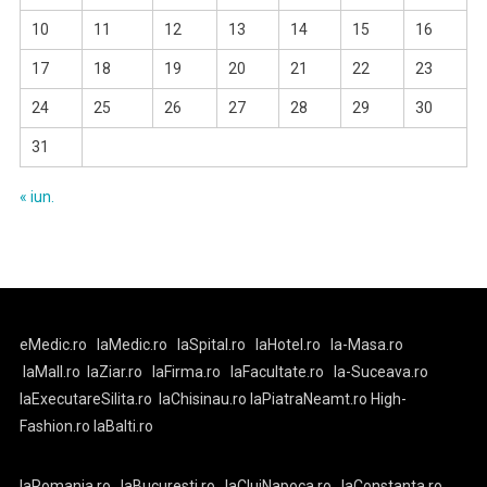
10
11
12
13
14
15
16
17
18
19
20
21
22
23
24
25
26
27
28
29
30
31
« iun.
eMedic.ro
laMedic.ro
laSpital.ro
laHotel.ro
la-Masa.ro
laMall.ro
laZiar.ro
laFirma.ro
laFacultate.ro
la-Suceava.ro
laExecutareSilita.ro
laChisinau.ro
laPiatraNeamt.ro
High-
Fashion.ro
laBalti.ro
laRomania.ro
laBucuresti.ro
laClujNapoca.ro
laConstanta.ro