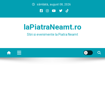
Skip
sâmbătă, august 08, 2026
to
content
laPiatraNeamt.ro
Stiri si evenimente la Piatra Neamt