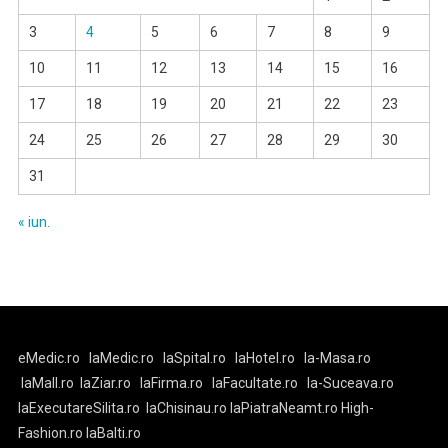
3
4
5
6
7
8
9
10
11
12
13
14
15
16
17
18
19
20
21
22
23
24
25
26
27
28
29
30
31
« iun.
eMedic.ro
laMedic.ro
laSpital.ro
laHotel.ro
la-Masa.ro
laMall.ro
laZiar.ro
laFirma.ro
laFacultate.ro
la-Suceava.ro
laExecutareSilita.ro
laChisinau.ro
laPiatraNeamt.ro
High-
Fashion.ro
laBalti.ro