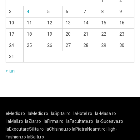
1
2
3
4
5
6
7
8
9
10
11
12
13
14
15
16
17
18
19
20
21
22
23
24
25
26
27
28
29
30
31
« iun.
eMedic.ro
laMedic.ro
laSpital.ro
laHotel.ro
la-Masa.ro
laMall.ro
laZiar.ro
laFirma.ro
laFacultate.ro
la-Suceava.ro
laExecutareSilita.ro
laChisinau.ro
laPiatraNeamt.ro
High-
Fashion.ro
laBalti.ro