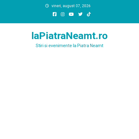
Skip
vineri, august 07, 2026
to
content
laPiatraNeamt.ro
Stiri si evenimente la Piatra Neamt