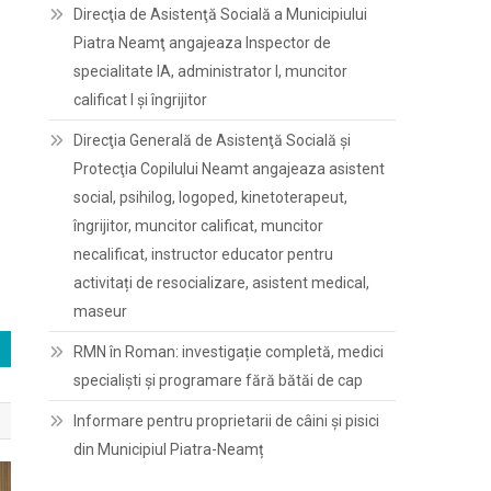
Direcţia de Asistenţă Socială a Municipiului
Piatra Neamţ angajeaza Inspector de
specialitate IA, administrator I, muncitor
calificat I și îngrijitor
Direcţia Generală de Asistenţă Socială şi
Protecţia Copilului Neamt angajeaza asistent
social, psihilog, logoped, kinetoterapeut,
îngrijitor, muncitor calificat, muncitor
necalificat, instructor educator pentru
activitați de resocializare, asistent medical,
maseur
RMN în Roman: investigație completă, medici
specialiști și programare fără bătăi de cap
Informare pentru proprietarii de câini și pisici
din Municipiul Piatra-Neamț