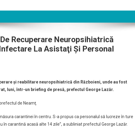
 De Recuperare Neuropsihiatrică
Infectare La Asistaţi Şi Personal
erare şi reabilitare neuropsihiatrică din Războieni, unde au fost
t, luni, într-un briefing de presă, prefectul George Lazăr.
t prefectul de Neamţ.
ăsura carantinei în centru. S-a propus ca personalul să lucreze în ture
au în carantină acasă alte 14 zile”, a subliniat prefectul George Lazăr.