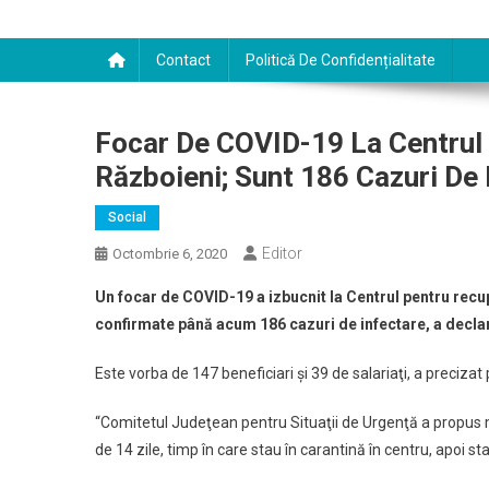
Contact
Politică De Confidențialitate
Focar De COVID-19 La Centrul
Războieni; Sunt 186 Cazuri De 
Social
Editor
Octombrie 6, 2020
Un focar de COVID-19 a izbucnit la Centrul pentru recup
confirmate până acum 186 cazuri de infectare, a declara
Este vorba de 147 beneficiari şi 39 de salariaţi, a preciza
“Comitetul Judeţean pentru Situaţii de Urgenţă a propus m
de 14 zile, timp în care stau în carantină în centru, apoi st