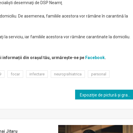
 specialişti desemnaţi de DSP Neamţ.
 sau domiciliu. De asemenea, familiile acestora vor rămâne în carantină la
ţi la serviciu, iar familiile acestora vor rămâne carantinate la domiciliu.
și informații din orașul tău, urmărește-ne pe
Facebook
.
9
focar
infectare
neuropsihiatrica
personal
Expoziție de pictură și grafică Parasca Agape la Biblioteca Județeană
hai Jitaru