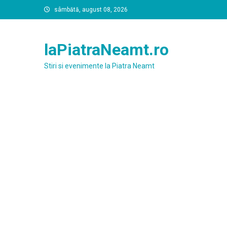
Skip
sâmbătă, august 08, 2026
to
content
laPiatraNeamt.ro
Stiri si evenimente la Piatra Neamt