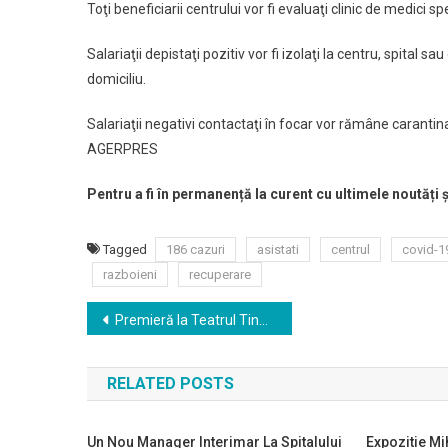
Toţi beneficiarii centrului vor fi evaluaţi clinic de medici
Salariaţii depistaţi pozitiv vor fi izolaţi la centru, spital
domiciliu.
Salariaţii negativi contactaţi în focar vor rămâne carantina
AGERPRES
Pentru a fi în permanență la curent cu ultimele noutăți 
Tagged
186 cazuri
asistati
centrul
covid-1
razboieni
recuperare
Navigare
Premieră la Teatrul Tineretului: VIITORUL DIN TRECUT
în
RELATED POSTS
articole
Un Nou Manager Interimar La Spitalului
Expozitie Mi