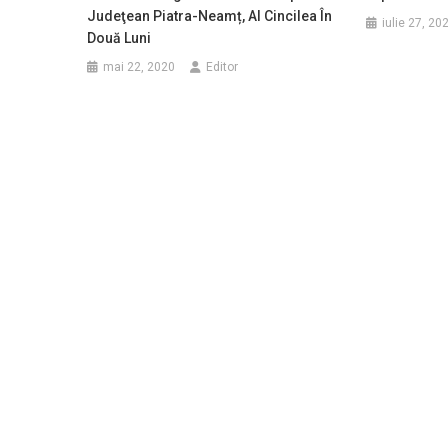
Judeţean Piatra-Neamț, Al Cincilea În
iulie 27, 20
Două Luni
mai 22, 2020
Editor