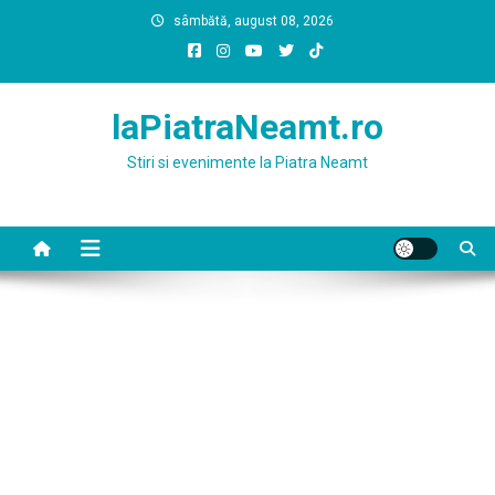
Skip
sâmbătă, august 08, 2026
to
content
laPiatraNeamt.ro
Stiri si evenimente la Piatra Neamt