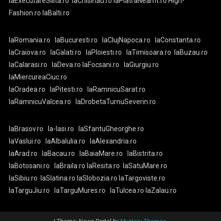
laExecutareSilita.ro
laChisinau.ro
laPiatraNeamt.ro
High-
Fashion.ro
laBalti.ro
laRomania.ro
laBucuresti.ro
laClujNapoca.ro
laConstanta.ro
laCraiova.ro
laGalati.ro
laPloiesti.ro
laTimisoara.ro
laBuzau.ro
laCalarasi.ro
laDeva.ro
laFocsani.ro
laGiurgiu.ro
laMiercureaCiuc.ro
laOradea.ro
laPitesti.ro
laRamnicuSarat.ro
laRamnicuValcea.ro
laDrobetaTurnuSeverin.ro
laBrasov.ro
la-Iasi.ro
laSfantuGheorghe.ro
laVaslui.ro
laAlbaIulia.ro
laAlexandria.ro
laArad.ro
laBacau.ro
laBaiaMare.ro
laBistrita.ro
laBotosani.ro
laBraila.ro
laResita.ro
laSatuMare.ro
laSibiu.ro
laSlatina.ro
laSlobozia.ro
laTargoviste.ro
laTarguJiu.ro
laTarguMures.ro
laTulcea.ro
laZalau.ro