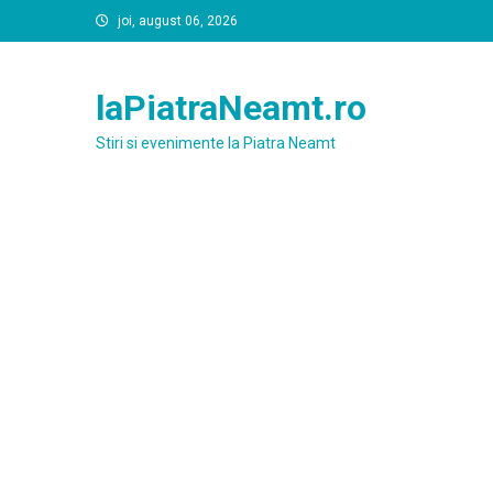
Skip
joi, august 06, 2026
to
content
laPiatraNeamt.ro
Stiri si evenimente la Piatra Neamt