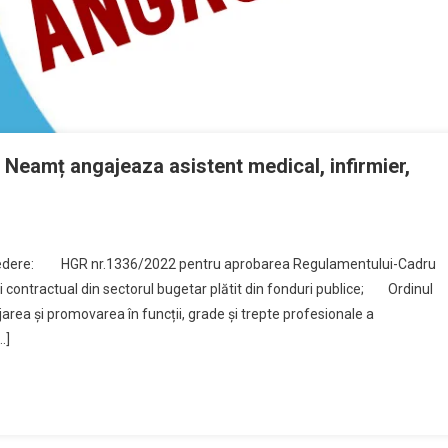
 Neamț angajeaza asistent medical, infirmier,
edere: HGR nr.1336/2022 pentru aprobarea Regulamentului-Cadru
i contractual din sectorul bugetar plătit din fonduri publice; Ordinul
jarea și promovarea în funcții, grade și trepte profesionale a
…]