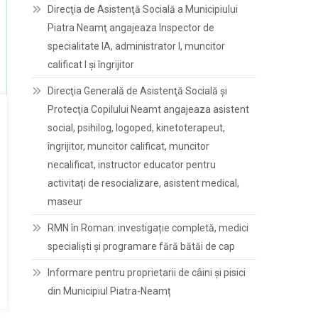
Direcţia de Asistenţă Socială a Municipiului
Piatra Neamţ angajeaza Inspector de
specialitate IA, administrator I, muncitor
calificat I și îngrijitor
Direcţia Generală de Asistenţă Socială şi
Protecţia Copilului Neamt angajeaza asistent
social, psihilog, logoped, kinetoterapeut,
îngrijitor, muncitor calificat, muncitor
necalificat, instructor educator pentru
activitați de resocializare, asistent medical,
maseur
RMN în Roman: investigație completă, medici
specialiști și programare fără bătăi de cap
Informare pentru proprietarii de câini și pisici
din Municipiul Piatra-Neamț