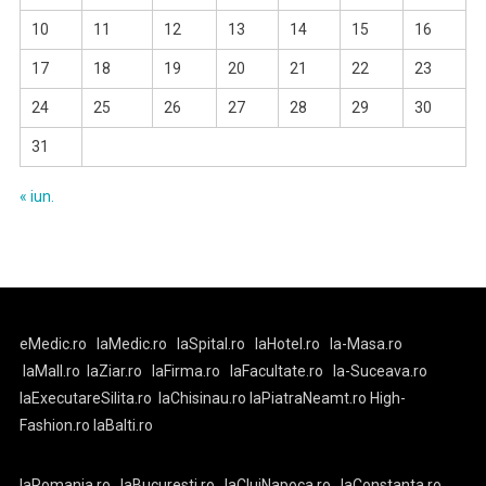
10
11
12
13
14
15
16
17
18
19
20
21
22
23
24
25
26
27
28
29
30
31
« iun.
eMedic.ro
laMedic.ro
laSpital.ro
laHotel.ro
la-Masa.ro
laMall.ro
laZiar.ro
laFirma.ro
laFacultate.ro
la-Suceava.ro
laExecutareSilita.ro
laChisinau.ro
laPiatraNeamt.ro
High-
Fashion.ro
laBalti.ro
laRomania.ro
laBucuresti.ro
laClujNapoca.ro
laConstanta.ro