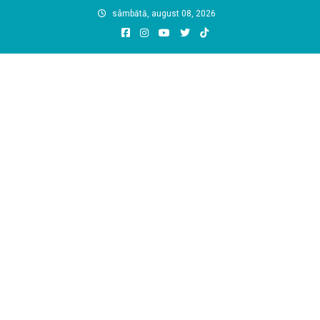
Skip
sâmbătă, august 08, 2026
to
content