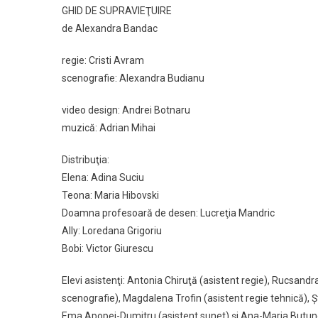
GHID DE SUPRAVIEŢUIRE
de Alexandra Bandac
regie: Cristi Avram
scenografie: Alexandra Budianu
video design: Andrei Botnaru
muzică: Adrian Mihai
Distribuţia:
Elena: Adina Suciu
Teona: Maria Hibovski
Doamna profesoară de desen: Lucreţia Mandric
Ally: Loredana Grigoriu
Bobi: Victor Giurescu
Elevi asistenţi: Antonia Chiruţă (asistent regie), Rucsandr
scenografie), Magdalena Trofin (asistent regie tehnică), 
Ema Apopei-Dumitru (asistent sunet) şi Ana-Maria Butun