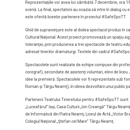
Reprezentaţiile vor avea loc sâmbătă 7 decembrie, ora 19.
scenă. La final, spectatorii au ocazia să intre în dialog c
este oferită liceelor partenere în proiectul #SafeSpoTT.
Ghid de supravieţuire este al doilea spectacol produs în c
Cultural Naţional. Acest proiect promovează un spaţiu sigur
toleranţei, prin producerea a trei spectacole de teatru 
adresat tinerilor dramaturgi. Textele din cadrul #SafeSpoTT
Spectacolele sunt realizate de echipe compuse din profesi
coregraf), secondate de asistenţi voluntari, elevi de liceu.
idee la premieră. Spectacolele vor fi reprezentate sub fo
Roman şi Târgu Neamţ), în ideea dezvoltării unui public par
Partenerii Teatrului Tineretului pentru #SafeSpoTT sunt: A
„Luceafărul” Iaşi, Casa Culturii „Ion Creangă” Târgu Neamţ
de Informatică din Piatra Neamţ, Liceul de Artă „Victor B
Colegiul Naţional „Ştefan cel Mare” Târgu Neamţ.