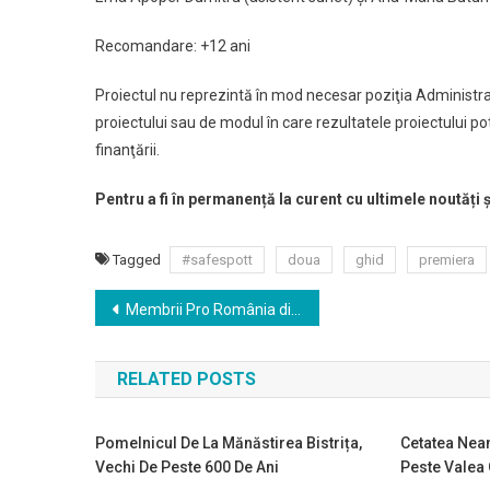
Recomandare: +12 ani
Proiectul nu reprezintă în mod necesar poziţia Administra
proiectului sau de modul în care rezultatele proiectului po
finanţării.
Pentru a fi în permanență la curent cu ultimele noutăți 
Tagged
#safespott
doua
ghid
premiera
Navigare
Membrii Pro România din Târgu Neamţ negociază trecerea la USR
în
RELATED POSTS
articole
Pomelnicul De La Mănăstirea Bistrița,
Cetatea Neam
Vechi De Peste 600 De Ani
Peste Valea