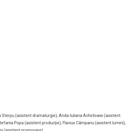
a Sterpu (asistent dramaturgie), Anda-Iuliana Achiriloaiei (asistent
Ştefania Popa (asistent producţie), Flavius Câmpanu (asistent lumini),
oi (asistent promovare)