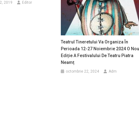
2, 2019
Editor
Teatrul Tineretului Va Organiza În
Perioada 12-27 Noiembrie 2024 O No
Ediție A Festivalului De Teatru Piatra
Neamț
octombrie 22, 2024
Adm