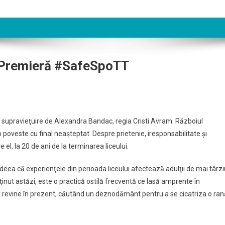
a Premieră #SafeSpoTT
 supravieţuire de Alexandra Bandac, regia Cristi Avram. Războiul
-o poveste cu final neaşteptat. Despre prietenie, iresponsabilitate şi
el, la 20 de ani de la terminarea liceului.
eea că experienţele din perioada liceului afectează adulţii de mai târzi
nut astăzi, este o practică ostilă frecventă ce lasă amprente în
ut revine în prezent, căutând un deznodământ pentru a se cicatriza o ran