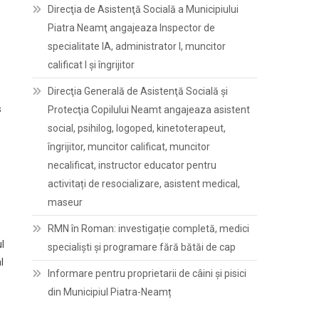
Direcţia de Asistenţă Socială a Municipiului
Piatra Neamţ angajeaza Inspector de
specialitate IA, administrator I, muncitor
calificat I și îngrijitor
Direcţia Generală de Asistenţă Socială şi
s
Protecţia Copilului Neamt angajeaza asistent
social, psihilog, logoped, kinetoterapeut,
îngrijitor, muncitor calificat, muncitor
necalificat, instructor educator pentru
activitați de resocializare, asistent medical,
maseur
RMN în Roman: investigație completă, medici
l
specialiști și programare fără bătăi de cap
l
Informare pentru proprietarii de câini și pisici
din Municipiul Piatra-Neamț