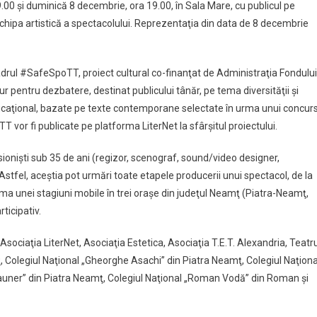
00 şi duminică 8 decembrie, ora 19.00, în Sala Mare, cu publicul pe
u echipa artistică a spectacolului. Reprezentaţia din data de 8 decembrie
adrul #SafeSpoTT, proiect cultural co-finanţat de Administraţia Fondului
 pentru dezbatere, destinat publicului tânăr, pe tema diversităţii şi
educaţional, bazate pe texte contemporane selectate în urma unui concur
 vor fi publicate pe platforma LiterNet la sfârşitul proiectului.
onişti sub 35 de ani (regizor, scenograf, sound/video designer,
 Astfel, aceştia pot urmări toate etapele producerii unui spectacol, de la
rma unei stagiuni mobile în trei oraşe din judeţul Neamţ (Piatra-Neamţ,
ticipativ.
sociaţia LiterNet, Asociaţia Estetica, Asociaţia T.E.T. Alexandria, Teatru
, Colegiul Naţional „Gheorghe Asachi” din Piatra Neamţ, Colegiul Naţiona
rauner” din Piatra Neamţ, Colegiul Naţional „Roman Vodă” din Roman şi