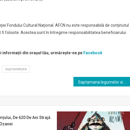
ţiei Fondului Cultural Naţional. AFCN nu este responsabilă de conţinutul
t fi folosite. Acestea sunt în întregime responsabilitatea beneficiarului
și informații din orașul tău, urmărește-ne pe
Facebook
supravietuire
Saptamana legumelor si a fructelor donate 2019
țului, De 620 De Ani Strajă
 Ozanei