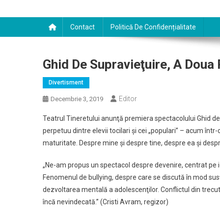
Contact
Politică De Confidențialitate
Ghid De Supravieţuire, A Dou
Divertisment
Editor
Decembrie 3, 2019
Teatrul Tineretului anunţă premiera spectacolului Ghid de
perpetuu dintre elevii tocilari şi cei „populari” – acum într
maturitate. Despre mine şi despre tine, despre ea şi despre 
„Ne-am propus un spectacol despre devenire, centrat pe id
Fenomenul de bullying, despre care se discută în mod susţi
dezvoltarea mentală a adolescenţilor. Conflictul din trec
încă nevindecată.” (Cristi Avram, regizor)