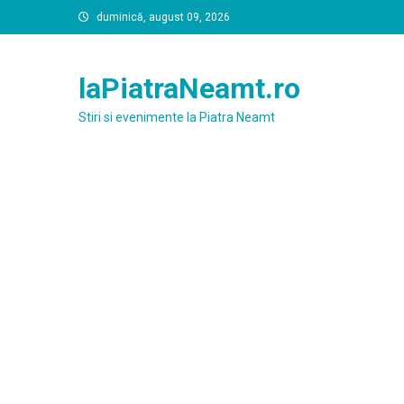
Skip
duminică, august 09, 2026
to
content
laPiatraNeamt.ro
Stiri si evenimente la Piatra Neamt