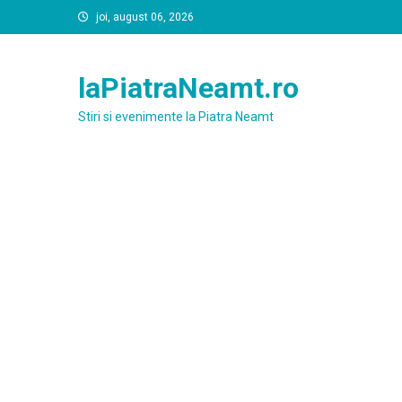
Skip
joi, august 06, 2026
to
content
laPiatraNeamt.ro
Stiri si evenimente la Piatra Neamt