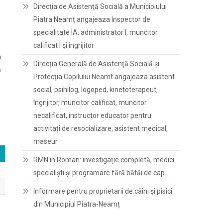
Direcţia de Asistenţă Socială a Municipiului
Piatra Neamţ angajeaza Inspector de
specialitate IA, administrator I, muncitor
calificat I și îngrijitor
a
Direcţia Generală de Asistenţă Socială şi
ă
Protecţia Copilului Neamt angajeaza asistent
social, psihilog, logoped, kinetoterapeut,
îngrijitor, muncitor calificat, muncitor
necalificat, instructor educator pentru
activitați de resocializare, asistent medical,
maseur
RMN în Roman: investigație completă, medici
specialiști și programare fără bătăi de cap
Informare pentru proprietarii de câini și pisici
din Municipiul Piatra-Neamț