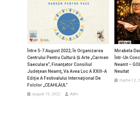
Între 5-7 August 2022, În Organizarea
Mirabela Da
Centrului Pentru Cultură Şi Arte „Carmen
Într-Un Conc
Saeculare”, Finanţator Consiliul
Neamt – GOL
Judeţean Neamţ, Va Avea Loc A XXIII-A
Neuitat
Ediţie A Festivalului Internaţional De
martie 12, 
Folclor „CEAHLĂUL”
august 10, 2022
Adm