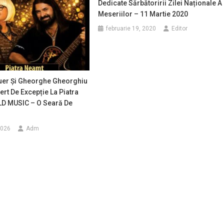
Dedicate Sărbătoririi Zilei Naționale A
Meseriilor – 11 Martie 2020
februarie 19, 2020
Editor
uer Și Gheorghe Gheorghiu
ert De Excepție La Piatra
D MUSIC – O Seară De
2026
Adm