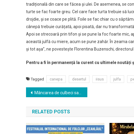
tradițională din care se făcea și ulei. De asemenea, se c
turte se fac foarte greu. Cel care face turta trebuie să lu
drojdie, și se coace pe plită. Foile se fac chiar cu o săptă
cânepă trebuie curățată, apoi pisată, dar nu transformată î
Apoi se strecoară prin tifon și se pune la foc foarte mic, 
această julfă cu miere, acum se pune zahăr. În zeama care 
și tot așa”, ne povestește Florentina Buzenschi, director
Pentru a fi în permanență la curent cu ultimele noutăți 
Tagged
canepa
desertul
iisus
julfa
pe
Navigare
Mâncarea de culbeci sau cum se prepară melcii în stil mănăstiresc
în
RELATED POSTS
articole