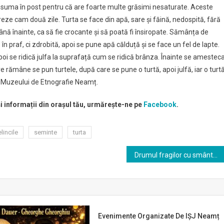
onsuma în post pentru că are foarte multe grăsimi nesaturate. Aceste
creze cam două zile. Turta se face din apă, sare și făină, nedospită, fără
mână înainte, ca să fie crocante și să poată fi însiropate. Sămânța de
n praf, ci zdrobită, apoi se pune apă călduță și se face un fel de lapte.
apoi se ridică julfa la suprafață cum se ridică brânza. Înainte se amestec
rămâne se pun turtele, după care se pune o turtă, apoi julfă, iar o turt
ul Muzeului de Etnografie Neamț.
și informații din orașul tău, urmărește-ne pe
Facebook
.
lincile
seminte
turta
Drumul fragilor cu smântână de la mămăligă la desert
Evenimente Organizate De IȘJ Neamț