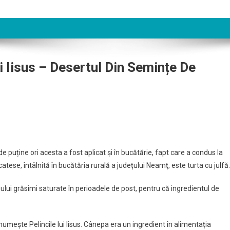
i Iisus – Desertul Din Semințe De
 puține ori acesta a fost aplicat și în bucătărie, fapt care a condus la
tese, întâlnită în bucătăria rurală a județului Neamț, este turta cu julfă.
lui grăsimi saturate în perioadele de post, pentru că ingredientul de
umește Pelincile lui Iisus. Cânepa era un ingredient în alimentația