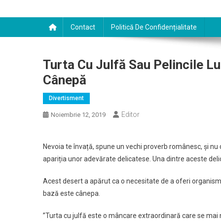
Contact
Politică De Confidențialitate
Turta Cu Julfă Sau Pelincile Lu
Cânepă
Divertisment
Editor
Noiembrie 12, 2019
Nevoia te învață, spune un vechi proverb românesc, și nu de
apariția unor adevărate delicatese. Una dintre aceste delica
Acest desert a apărut ca o necesitate de a oferi organismu
bază este cânepa.
”Turta cu julfă este o mâncare extraordinară care se mai n