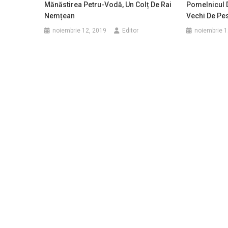
Mănăstirea Petru-Vodă, Un Colț De Rai
Pomelnicul D
Nemțean
Vechi De Pes
noiembrie 12, 2019
Editor
noiembrie 1