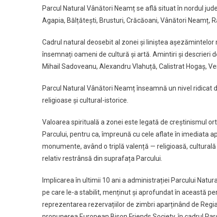
Parcul Natural Vânători Neamț se află situat în nordul ju
Agapia, Bălțătești, Brusturi, Crăcăoani, Vânători Neamț, Ră
Cadrul natural deosebit al zonei și liniștea așezămintelor 
însemnați oameni de cultură și artă. Amintiri și descrieri
Mihail Sadoveanu, Alexandru Vlahuță, Calistrat Hogaș, Ve
Parcul Natural Vânători Neamț înseamnă un nivel ridicat d
religioase și cultural-istorice.
Valoarea spirituală a zonei este legată de creștinismul or
Parcului, pentru ca, împreună cu cele aflate în imediata a
monumente, având o triplă valență — religioasă, culturală
relativ restrânsă din suprafața Parcului.
Implicarea în ultimii 10 ani a administrației Parcului Na
pe care le-a stabilit, menținut și aprofundat în această
reprezentarea rezervațiilor de zimbri aparținând de Regia 
propunerea European Bison Friends Society, în cadrul Parc