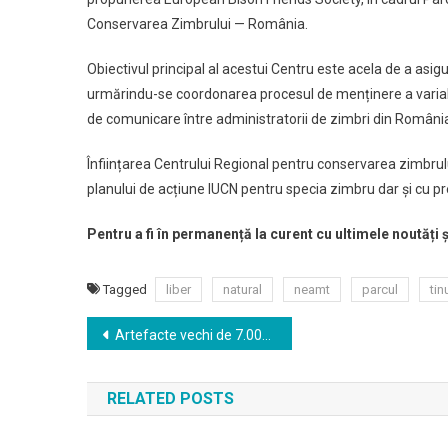
Conservarea Zimbrului — România.
Obiectivul principal al acestui Centru este acela de a asi
urmărindu-se coordonarea procesul de menținere a variabil
de comunicare între administratorii de zimbri din România, fa
Înființarea Centrului Regional pentru conservarea zimbrul
planului de acțiune IUCN pentru specia zimbru dar și cu pr
Pentru a fi în permanență la curent cu ultimele noutăți 
Tagged
liber
natural
neamt
parcul
tin
Navigare
Artefacte vechi de 7.000 de ani, expuse la Muzeul de Artă Eneolotică de la Cucuteni
în
RELATED POSTS
articole