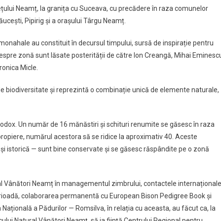
dețului Neamț, la granița cu Suceava, cu precădere în raza comunelor
ucești, Pipirig și a orașului Târgu Neamț.
monahale au constituit în decursul timpului, sursă de inspirație pentru
 despre zonă sunt lăsate posterității de către Ion Creangă, Mihai Eminesc
ronica Micle.
e biodiversitate și reprezintă o combinație unică de elemente naturale,
todox. Un număr de 16 mănăstiri și schituri renumite se găsesc în raza
propiere, numărul acestora să se ridice la aproximativ 40. Aceste
 și istorică — sunt bine conservate și se găsesc răspândite pe o zonă
tural Vânători Neamț în managementul zimbrului, contactele internațional
 perioadă, colaborarea permanentă cu European Bison Pedigree Book și
Națională a Pădurilor — Romsilva, în relația cu aceasta, au făcut ca, la
ului Natural Vânători Neamț, să ia ființă Centrului Regional pentru