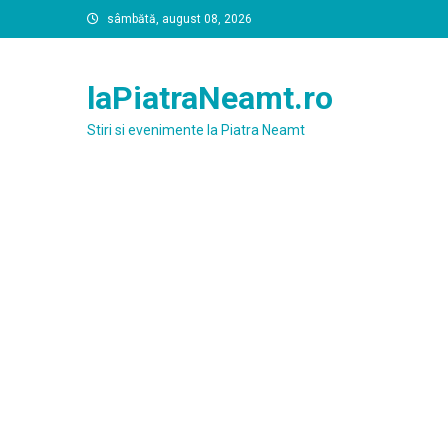
Skip
sâmbătă, august 08, 2026
to
content
laPiatraNeamt.ro
Stiri si evenimente la Piatra Neamt