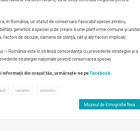
gura, în România, un statut de conservare favorabil speciei zimbru,
ității genetice a speciei și de creare a unei platforme comune și unita
ctorii de decizie, oamenii de știință, cât și alți factori implicați.
ui — România este în strânsă concordanță cu prevederile strategiei și a
evederile strategiei naționale privind conservarea speciei.
și informații din orașul tău, urmărește-ne pe
Facebook
.
utul
vanatori
zimbrilor
Muzeul de Etnografie Neamț