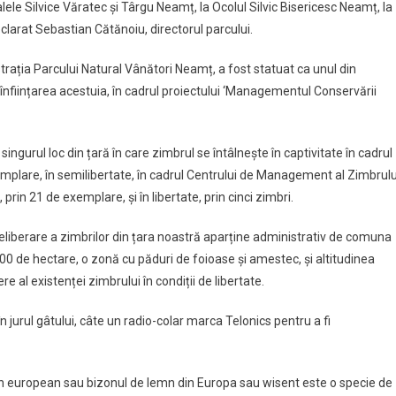
alele Silvice Văratec și Târgu Neamț, la Ocolul Silvic Bisericesc Neamț, la
eclarat Sebastian Cătănoiu, directorul parcului.
trația Parcului Natural Vânători Neamț, a fost statuat ca unul din
înființarea acestuia, în cadrul proiectului ‘Managementul Conservării
gurul loc din țară în care zimbrul se întâlnește în captivitate în cadrul
mplare, în semilibertate, în cadrul Centrului de Management al Zimbrulu
rin 21 de exemplare, și în libertate, prin cinci zimbri.
 eliberare a zimbrilor din țara noastră aparține administrativ de comuna
00 de hectare, o zonă cu păduri de foioase și amestec, și altitudinea
e al existenței zimbrului în condiții de libertate.
n jurul gâtului, câte un radio-colar marca Telonics pentru a fi
european sau bizonul de lemn din Europa sau wisent este o specie de