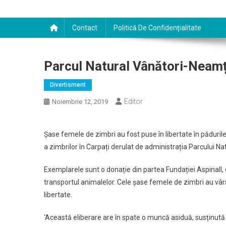
Contact
Politică De Confidențialitate
Parcul Natural Vânători-Neamț,
Divertisment
Editor
Noiembrie 12, 2019
Șase femele de zimbri au fost puse în libertate în pădurile 
a zimbrilor în Carpați derulat de administrația Parcului N
Exemplarele sunt o donație din partea Fundației Aspinall, 
transportul animalelor. Cele șase femele de zimbri au vârste
libertate.
‘Această eliberare are în spate o muncă asiduă, susținută nu