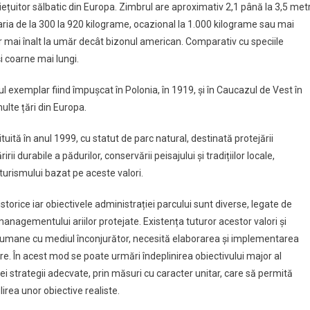
iețuitor sălbatic din Europa. Zimbrul are aproximativ 2,1 până la 3,5 metr
aria de la 300 la 920 kilograme, ocazional la 1.000 kilograme sau mai
r mai înalt la umăr decât bizonul american. Comparativ cu speciile
i coarne mai lungi.
mul exemplar fiind împușcat în Polonia, în 1919, și în Caucazul de Vest în
ulte țări din Europa.
uită în anul 1999, cu statut de parc natural, destinată protejării
rii durabile a pădurilor, conservării peisajului și tradițiilor locale,
i turismului bazat pe aceste valori.
istorice iar obiectivele administrației parcului sunt diverse, legate de
e managementului ariilor protejate. Existența tuturor acestor valori și
ii umane cu mediul înconjurător, necesită elaborarea și implementarea
e. În acest mod se poate urmări îndeplinirea obiectivului major al
nei strategii adecvate, prin măsuri cu caracter unitar, care să permită
lirea unor obiective realiste.