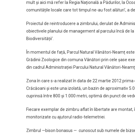
mult și aici mă refer la Regia Națională a Pădurilor, la Oco
comunitățile locale care tot timpul ne-au fost alături’, a d
Proiectul de reintroducere a zimbrului, derulat de Adminis
obiectivele planului de management al parcului încă de la 
Biodiversității’.
În momentul de față, Parcul Natural Vânători-Neamț este sin
Grădinii Zoologice din comuna Vânători prin cele șase exe
din cadrul Administrației Parcului Natural Vânători-Neamț, p
Zona în care s-a realizat în data de 22 martie 2012 prima
Crăcăoani și este una izolată, un bazin de aproximativ 5.0
cuprinsă între 800 și 1.000 metri, optimă din punct de veder
Fiecare exemplar de zimbru aflat în libertate are montat, î
monitorizate cu ajutorul radio-telemetriei.
Zimbrul —bison bonasus — cunoscut sub numele de bizon 