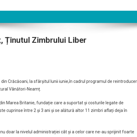
 Ținutul Zimbrului Liber
din Crăcăoani, la sfârșitul lunii iunie,în cadrul programul de reintroduce
atural Vânători-Neamț.
din Marea Britanie, fundație care a suportat și costurile legate de
 cuprinse între 2 și 3 ani și se alătură altor 11 zimbri aflați deja în
 doar la nivelul administrației cât și a celor care ne-au sprijinit foarte