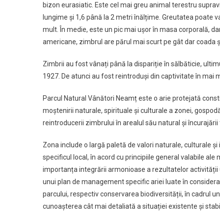
bizon eurasiatic. Este cel mai greu animal terestru suprav
lungime și 1,6 până la 2 metri înălțime. Greutatea poate v
mult. În medie, este un pic mai ușor în masa corporală, da
americane, zimbrul are părul mai scurt pe gât dar coada ș
Zimbrii au fost vânați până la dispariție în sălbăticie, ulti
1927. De atunci au fost reintroduși din captivitate în mai m
Parcul Natural Vânători Neamț este o arie protejată constit
moștenirii naturale, spirituale și culturale a zonei, gospodări
reintroducerii zimbrului în arealul său natural și încurajări
Zona include o largă paletă de valori naturale, culturale și 
specificul local, în acord cu principiile general valabile al
importanța integrării armonioase a rezultatelor activităț
unui plan de management specific ariei luate în considerar
parcului, respectiv conservarea biodiversității, în cadrul u
cunoașterea cât mai detaliată a situației existente și stabi