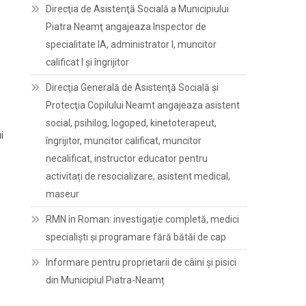
Direcţia de Asistenţă Socială a Municipiului
Piatra Neamţ angajeaza Inspector de
specialitate IA, administrator I, muncitor
calificat I și îngrijitor
Direcţia Generală de Asistenţă Socială şi
Protecţia Copilului Neamt angajeaza asistent
social, psihilog, logoped, kinetoterapeut,
i
îngrijitor, muncitor calificat, muncitor
necalificat, instructor educator pentru
activitați de resocializare, asistent medical,
maseur
RMN în Roman: investigație completă, medici
specialiști și programare fără bătăi de cap
Informare pentru proprietarii de câini și pisici
din Municipiul Piatra-Neamț